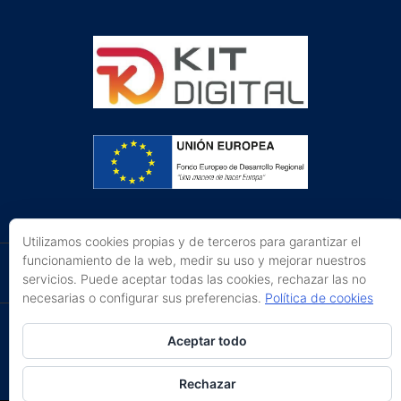
Utilizamos cookies propias y de terceros para garantizar el
funcionamiento de la web, medir su uso y mejorar nuestros
servicios. Puede aceptar todas las cookies, rechazar las no
necesarias o configurar sus preferencias.
Política de cookies
The Key Escape Room © 2016
|
Avíso Legal
|
Aceptar todo
Política de privacidad y cookies
|
Mapa Web
Rechazar
Desarrollo:
Comunitics