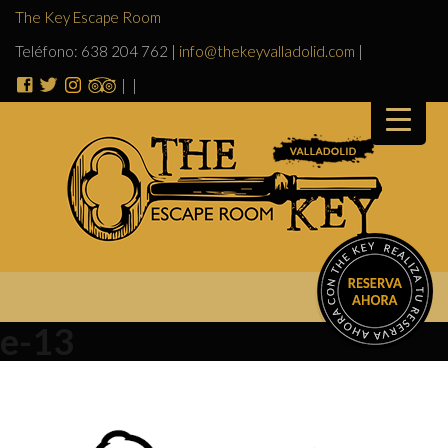
The Key Escape Room
Teléfono: 638 204 762
|
info@thekeyvalladolid.com
|
|
|
e-13