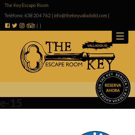
The Key Escape Room
Teléfono: 638 204 762
|
info@thekeyvalladolid.com
|
|
|
e-15