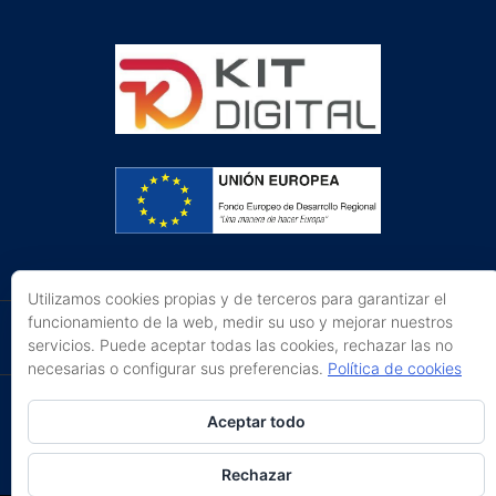
Utilizamos cookies propias y de terceros para garantizar el
funcionamiento de la web, medir su uso y mejorar nuestros
servicios. Puede aceptar todas las cookies, rechazar las no
necesarias o configurar sus preferencias.
Política de cookies
The Key Escape Room © 2016
|
Avíso Legal
|
Aceptar todo
Política de privacidad y cookies
|
Mapa Web
Rechazar
Desarrollo:
Comunitics